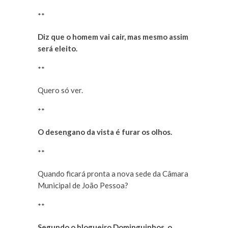
**
Diz que o homem vai cair, mas mesmo assim
será eleito.
**
Quero só ver.
**
O desengano da vista é furar os olhos.
**
Quando ficará pronta a nova sede da Câmara
Municipal de João Pessoa?
**
Segundo o blogueiro Dominguinhos, o