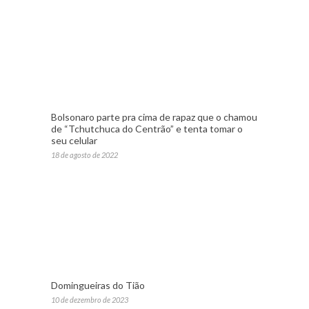
Bolsonaro parte pra cima de rapaz que o chamou
de “Tchutchuca do Centrão” e tenta tomar o
seu celular
18 de agosto de 2022
Domingueiras do Tião
10 de dezembro de 2023