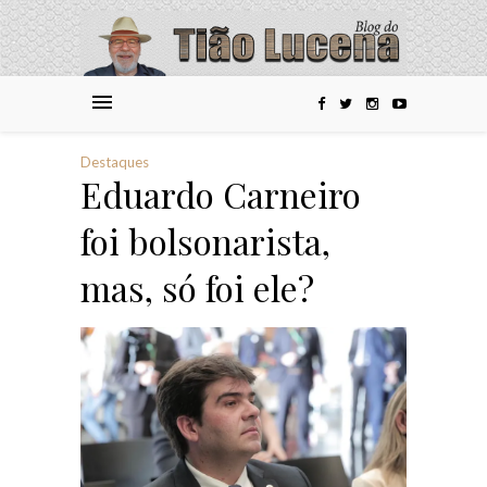
Destaques
Destaques
ro
Eduardo Carneiro
Edua
,
foi bolsonarista,
foi b
mas, só foi ele?
mas, 