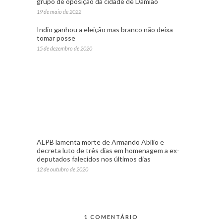
grupo de oposição da cidade de Damião
19 de maio de 2022
Indio ganhou a eleição mas branco não deixa
tomar posse
15 de dezembro de 2020
ALPB lamenta morte de Armando Abílio e
decreta luto de três dias em homenagem a ex-
deputados falecidos nos últimos dias
12 de outubro de 2020
1 COMENTÁRIO