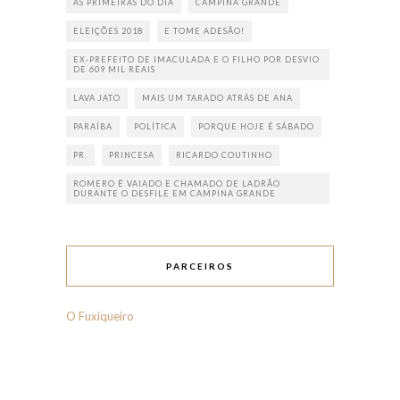
AS PRIMEIRAS DO DIA
CAMPINA GRANDE
ELEIÇÕES 2018
E TOME ADESÃO!
EX-PREFEITO DE IMACULADA E O FILHO POR DESVIO
DE 609 MIL REAIS
LAVA JATO
MAIS UM TARADO ATRÁS DE ANA
PARAÍBA
POLÍTICA
PORQUE HOJE É SÁBADO
PR.
PRINCESA
RICARDO COUTINHO
ROMERO É VAIADO E CHAMADO DE LADRÃO
DURANTE O DESFILE EM CAMPINA GRANDE
PARCEIROS
O Fuxiqueiro