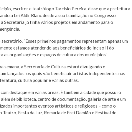
ípio, escritor e teatrólogo Tarcísio Pereira, disse que a prefeitura
ando a Lei Aldir Blanc desde a sua tramitação no Congresso
 a Secretaria já tinha vários projetos em andamento para o
emergência.
e o secretário. “Esses primeiros pagamentos representam apenas um
lmente estamos atendendo aos beneficiários do Inciso II do
ra as organizações e espaços de cultura dos municípios”.
ma semana, a Secretaria de Cultura estará divulgando e
am lançados, os quais vão beneficiair artistas independentes nas
iteratura, cultura popular e várias outras.
 com destaque em várias áreas. É também a cidade que possui o
além de biblioteca, centro de documentação, galeria de arte e um
izados importantes eventos artísticos e religiosos – como o
o Teatro, Festa da Luz, Romaria de Frei Damião e Festival de