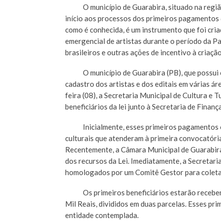
O município de Guarabira, situado na região 
início aos processos dos primeiros pagamentos da
como é conhecida, é um instrumento que foi cri
emergencial de artistas durante o período da P
brasileiros e outras ações de incentivo à criaçã
O município de Guarabira (PB), que possui ce
cadastro dos artistas e dos editais em várias ár
feira (08), a Secretaria Municipal de Cultura e
beneficiários da lei junto à Secretaria de Finanç
Inicialmente, esses primeiros pagamentos es
culturais que atenderam à primeira convocatória,
Recentemente, a Câmara Municipal de Guarabira 
dos recursos da Lei. Imediatamente, a Secretar
homologados por um Comitê Gestor para coleta 
Os primeiros beneficiários estarão recebendo
Mil Reais, divididos em duas parcelas. Esses pr
entidade contemplada.