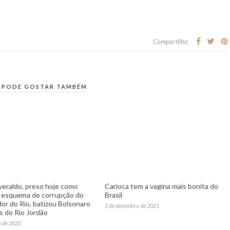
Compartilhe:
 PODE GOSTAR TAMBÉM
veraldo, preso hoje como
Carioca tem a vagina mais bonita do
 esquema de corrupção do
Brasil
or do Rio, batizou Bolsonaro
2 de dezembro de 2021
s do Rio Jordão
o de 2020