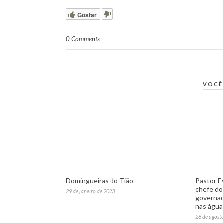
Gostar
0 Comments
VOCÊ
Domingueiras do Tião
Pastor E
chefe do
29 de janeiro de 2023
governad
nas água
28 de agost