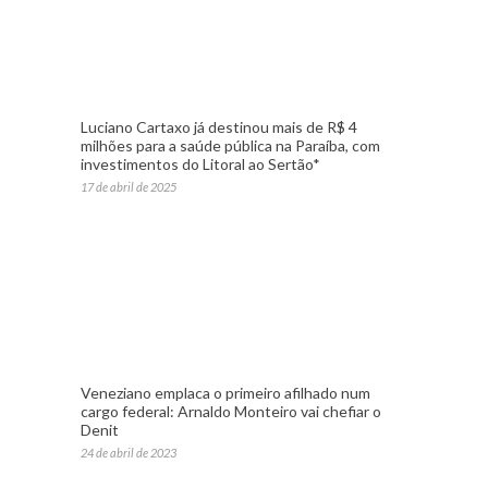
Luciano Cartaxo já destinou mais de R$ 4
milhões para a saúde pública na Paraíba, com
investimentos do Litoral ao Sertão*
17 de abril de 2025
Veneziano emplaca o primeiro afilhado num
cargo federal: Arnaldo Monteiro vai chefiar o
Denit
24 de abril de 2023