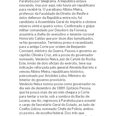
Parahyba por telegrama. A República estava
nascendo, mas por aqui, não havia um republicano
para recebê-la. O paraibano Albino Meira,
professor da Faculdade de Direito do Recife e
único defensor da República entre nós, foi
candidato à Assembleia Geral do Império e obteve
míseros vinte e quatro votos. Confirmado o golpe
militar comandado por Deodoro da Fonseca,
assumiria a chefia do executivo o tenente-coronel
Honorato Caldas que por doze dias tumultuados,
se fez governador. Terminou preso e recambiado
para a antiga Corte por ordem de Benjamim
Constant, ministro da Guerra. Passou o governo ao
capitão Oliveira Cruz, até a posse do governador
nomeado, Venâncio Neiva, juiz de Catolé do Rocha.
Este, irmão de dois oficiais do exército, teve sua
indicação reforçada pelo general Almeida Barreto e
venceu Albino Meira, republicano histórico,
patrocinado por Aristides Lobo, Ministro do
Interior do governo provisório.
Venâncio Neiva tomou posse como governador no
dia seis de dezembro de 1889. Epitácio Pessoa,
que há pouco mais de um mês chegara à Corte
para tentar a sorte, sob a sombra do Barão de
Lucena, seu tio, regressou à Parahyba para assumir
o cargo de Secretário Geral do Estado, ao lado de
Coelho Lisboa, nomeado Chefe de Polícia, ambos
os postos, de escolha federal. Dos três que