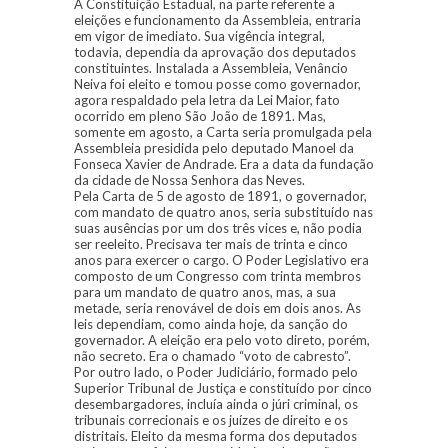
A Constituição Estadual, na parte referente a
eleições e funcionamento da Assembleia, entraria
em vigor de imediato. Sua vigência integral,
todavia, dependia da aprovação dos deputados
constituintes. Instalada a Assembleia, Venâncio
Neiva foi eleito e tomou posse como governador,
agora respaldado pela letra da Lei Maior, fato
ocorrido em pleno São João de 1891. Mas,
somente em agosto, a Carta seria promulgada pela
Assembleia presidida pelo deputado Manoel da
Fonseca Xavier de Andrade. Era a data da fundação
da cidade de Nossa Senhora das Neves.
Pela Carta de 5 de agosto de 1891, o governador,
com mandato de quatro anos, seria substituído nas
suas ausências por um dos três vices e, não podia
ser reeleito. Precisava ter mais de trinta e cinco
anos para exercer o cargo. O Poder Legislativo era
composto de um Congresso com trinta membros
para um mandato de quatro anos, mas, a sua
metade, seria renovável de dois em dois anos. As
leis dependiam, como ainda hoje, da sanção do
governador. A eleição era pelo voto direto, porém,
não secreto. Era o chamado “voto de cabresto”.
Por outro lado, o Poder Judiciário, formado pelo
Superior Tribunal de Justiça e constituído por cinco
desembargadores, incluía ainda o júri criminal, os
tribunais correcionais e os juízes de direito e os
distritais. Eleito da mesma forma dos deputados