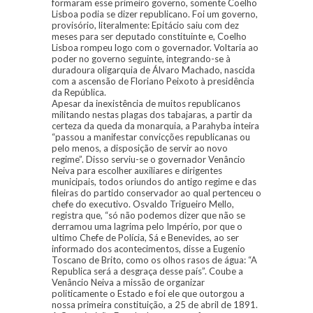
formaram esse primeiro governo, somente Coelho
Lisboa podia se dizer republicano. Foi um governo,
provisório, literalmente: Epitácio saiu com dez
meses para ser deputado constituinte e, Coelho
Lisboa rompeu logo com o governador. Voltaria ao
poder no governo seguinte, integrando-se à
duradoura oligarquia de Álvaro Machado, nascida
com a ascensão de Floriano Peixoto à presidência
da República.
Apesar da inexistência de muitos republicanos
militando nestas plagas dos tabajaras, a partir da
certeza da queda da monarquia, a Parahyba inteira
“passou a manifestar convicções republicanas ou
pelo menos, a disposição de servir ao novo
regime”. Disso serviu-se o governador Venâncio
Neiva para escolher auxiliares e dirigentes
municipais, todos oriundos do antigo regime e das
fileiras do partido conservador ao qual pertenceu o
chefe do executivo. Osvaldo Trigueiro Mello,
registra que, “só não podemos dizer que não se
derramou uma lagrima pelo Império, por que o
ultimo Chefe de Polícia, Sá e Benevides, ao ser
informado dos acontecimentos, disse a Eugenio
Toscano de Brito, como os olhos rasos de água: “A
Republica será a desgraça desse país”. Coube a
Venâncio Neiva a missão de organizar
politicamente o Estado e foi ele que outorgou a
nossa primeira constituição, a 25 de abril de 1891.