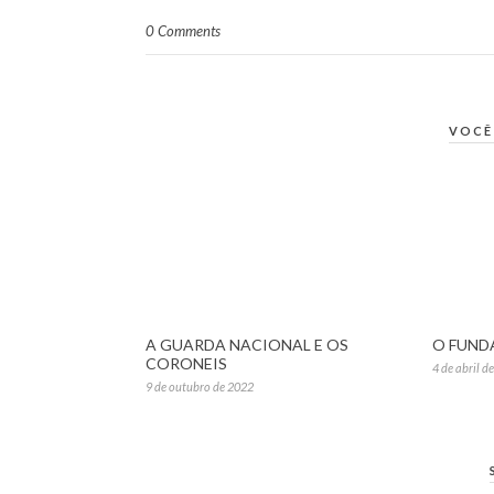
0 Comments
VOCÊ
A GUARDA NACIONAL E OS
O FUND
CORONEIS
4 de abril d
9 de outubro de 2022