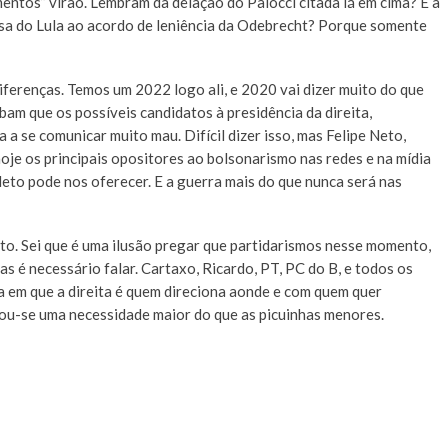
ntos” virão. Lembram da delação do Palocci citada lá em cima? E a
esa do Lula ao acordo de leniência da Odebrecht? Porque somente
ferenças. Temos um 2022 logo ali, e 2020 vai dizer muito do que
bam que os possíveis candidatos à presidência da direita,
a se comunicar muito mau. Difícil dizer isso, mas Felipe Neto,
je os principais opositores ao bolsonarismo nas redes e na mídia
Neto pode nos oferecer. E a guerra mais do que nunca será nas
. Sei que é uma ilusão pregar que partidarismos nesse momento,
s é necessário falar. Cartaxo, Ricardo, PT, PC do B, e todos os
 em que a direita é quem direciona aonde e com quem quer
nou-se uma necessidade maior do que as picuinhas menores.