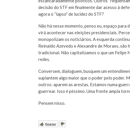
escancaradamente políticos. Outros “requentame
decisão do STF em finalmente dar acesso à def
agora o “lapso” de lucidez do STF?
Não há nesse momento, penso eu, espaço para di
virá acontecer nas eleições presidenciais. Perce
monopolizam os noticiários. A esquerda continua 
Reinaldo Azevedo e Alexandre de Moraes, são ho
tradicional. Não capitalizamos o que um Felipe 
redes.
Conversem, dialoguem, busquem um entendimento
suplantem algo maior que o poder pelo poder. Ma
outros: aparem as arestas. Estamos numa guerra
guerrear. Isso é péssimo. Uma frente ampla tor
Pensem nisso.
Gostar