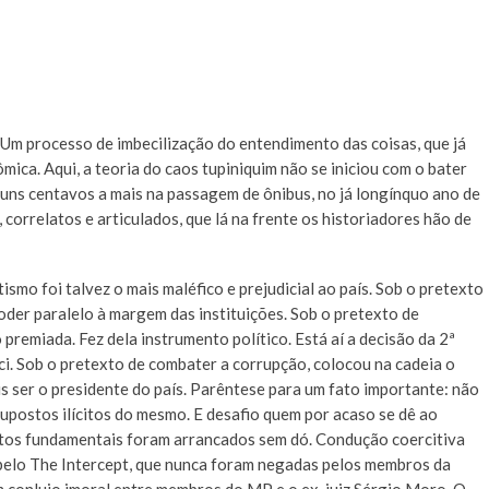
Um processo de imbecilização do entendimento das coisas, que já
mica. Aqui, a teoria do caos tupiniquim não se iniciou com o bater
guns centavos a mais na passagem de ônibus, no já longínquo ano de
orrelatos e articulados, que lá na frente os historiadores hão de
smo foi talvez o mais maléfico e prejudicial ao país. Sob o pretexto
der paralelo à margem das instituições. Sob o pretexto de
 premiada. Fez dela instrumento político. Está aí a decisão da 2ª
i. Sob o pretexto de combater a corrupção, colocou na cadeia o
is ser o presidente do país. Parêntese para um fato importante: não
upostos ilícitos do mesmo. E desafio quem por acaso se dê ao
reitos fundamentais foram arrancados sem dó. Condução coercitiva
 pelo The Intercept, que nunca foram negadas pelos membros da