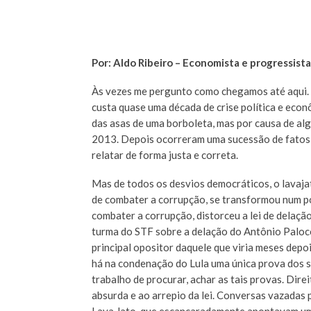
Por: Aldo Ribeiro – Economista e progressista
Às vezes me pergunto como chegamos até aqui. 
custa quase uma década de crise política e econô
das asas de uma borboleta, mas por causa de al
2013. Depois ocorreram uma sucessão de fatos, c
relatar de forma justa e correta.
Mas de todos os desvios democráticos, o lavajati
de combater a corrupção, se transformou num po
combater a corrupção, distorceu a lei de delação
turma do STF sobre a delação do Antônio Palocc
principal opositor daquele que viria meses depo
há na condenação do Lula uma única prova dos s
trabalho de procurar, achar as tais provas. Di
absurda e ao arrepio da lei. Conversas vazadas