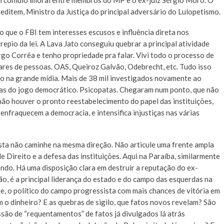
conluio imoral entre membros do MP e o ex-juiz Sérgio Moro. O
ditem, Ministro da Justiça do principal adversário do Lulopetismo.
 que o FBI tem interesses escusos e influência direta nos
pio da lei. A Lava Jato conseguiu quebrar a principal atividade
go Corrêa e tenho propriedade pra falar. Vivi todo o processo de
res de pessoas. OAS, Queiroz Galvão, Odebrecht, etc. Tudo isso
ão na grande mídia. Mais de 38 mil investigados novamente ao
gras do jogo democrático. Psicopatas. Chegaram num ponto, que não
não houver o pronto reestabelecimento do papel das instituições,
enfraquecem a democracia, e intensifica injustiças nas várias
ista não caminhe na mesma direção. Não articule uma frente ampla
Direito e a defesa das instituições. Aqui na Paraíba, similarmente
ndo. Há uma disposição clara em destruir a reputação do ex-
, é a principal liderança do estado e do campo das esquerdas na
je, o político do campo progressista com mais chances de vitória em
 o dinheiro? E as quebras de sigilo, que fatos novos revelam? São
são de “requentamentos” de fatos já divulgados lá atrás