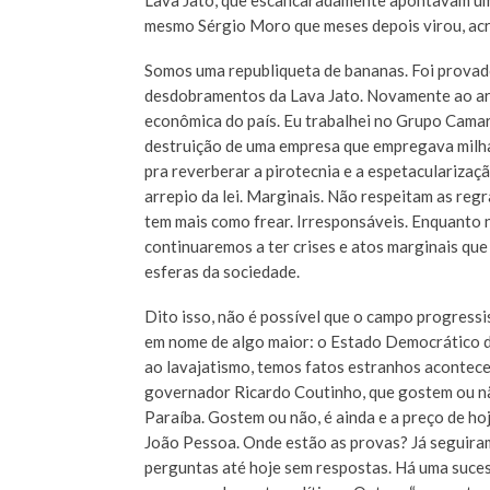
Lava Jato, que escancaradamente apontavam um 
mesmo Sérgio Moro que meses depois virou, acre
Somos uma republiqueta de bananas. Foi provado
desdobramentos da Lava Jato. Novamente ao arre
econômica do país. Eu trabalhei no Grupo Camar
destruição de uma empresa que empregava milha
pra reverberar a pirotecnia e a espetacularizaç
arrepio da lei. Marginais. Não respeitam as re
tem mais como frear. Irresponsáveis. Enquanto 
continuaremos a ter crises e atos marginais que 
esferas da sociedade.
Dito isso, não é possível que o campo progress
em nome de algo maior: o Estado Democrático de 
ao lavajatismo, temos fatos estranhos acontece
governador Ricardo Coutinho, que gostem ou não
Paraíba. Gostem ou não, é ainda e a preço de ho
João Pessoa. Onde estão as provas? Já seguiram
perguntas até hoje sem respostas. Há uma suces