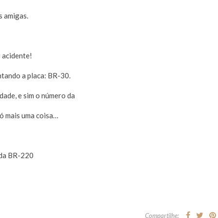
s amigas.
 acidente!
ontando a placa: BR-30.
idade, e sim o número da
Só mais uma coisa…
 BR-220⁠⁠⁠⁠
Compartilhe: