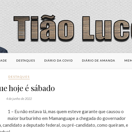
DADE
DESTAQUES
DIÁRIO DA COVID
DIÁRIO DE AMANDA
MEM
DESTAQUES
ue hoje é sábado
4 de junho de 2022
1 – Eu não estava lá, mas quem esteve garante que causou o
maior burburinho em Mamanguape a chegada do governador
 candidato a deputado federal, ou pré-candidato, como queiram, e
adual.