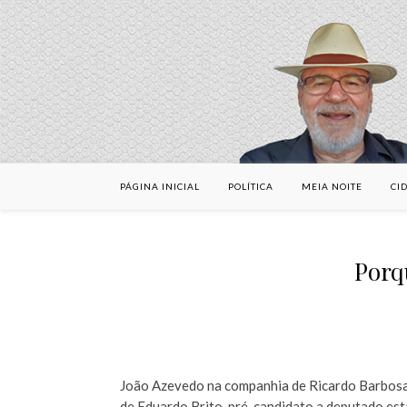
PÁGINA INICIAL
POLÍTICA
MEIA NOITE
CI
Porq
João Azevedo na companhia de Ricardo Barbosa,
de Eduardo Brito, pré-candidato a deputado est