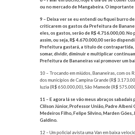
ou no mercado de Mangabeira. O importante 
9 – Deixa ver se eu entendi ou fiquei burro d
criticarem os gastos da Prefeitura de Banane
eles, os gastos, serão de R$ 4.716.000,00. N
assim, ou seja, R$ 4.670.000,00 serão dispen
Prefeitura gastará, a título de contrapartida
somar, dividir, diminuir e multiplicar contin
Prefeitura de Bananeiras vai promover um ba
10 – Trocando em miúdos, Bananeiras, com os R$
dos municípios de Campina Grande (R$ 3.173.00
luzia (R$ 650.000,00), São Mamede (R$ 575.000
11 – E agora lá se vão meus abraços sabadais
Clilson Júnior, Professor União, Padre Albeni
Medeiros Filho, Felipe Silvino, Marden Góes, 
Galdino.
12 – Um policial avista uma Van em baixa veloci