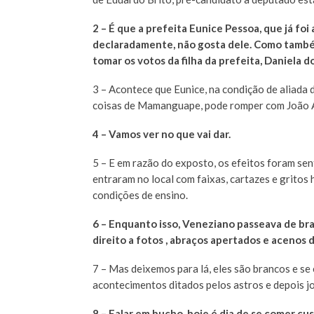
2 – É que a prefeita Eunice Pessoa, que já fo
declaradamente, não gosta dele. Como tamb
tomar os votos da filha da prefeita, Daniela 
3 – Acontece que Eunice, na condição de aliada 
coisas de Mamanguape, pode romper com João 
4 – Vamos ver no que vai dar.
5 – E em razão do exposto, os efeitos foram s
entraram no local com faixas, cartazes e gritos
condições de ensino.
6 – Enquanto isso, Veneziano passeava de br
direito a fotos , abraços apertados e acenos 
7 – Mas deixemos para lá, eles são brancos e se 
acontecimentos ditados pelos astros e depois jo
8 – Falar em bucho, hoje é dia de se comer cu