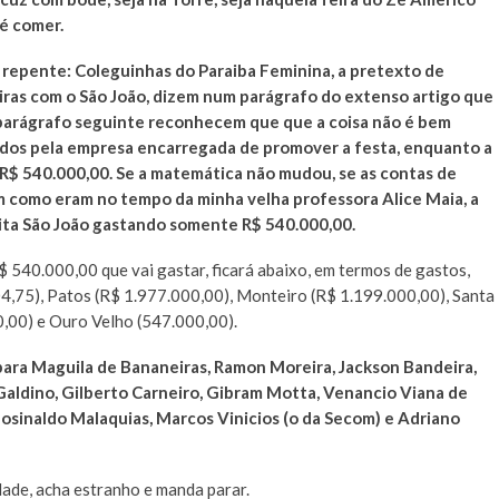
é comer.
e repente: Coleguinhas do Paraiba Feminina, a pretexto de
iras com o São João, dizem num parágrafo do extenso artigo que
o parágrafo seguinte reconhecem que que a coisa não é bem
didos pela empresa encarregada de promover a festa, enquanto a
, R$ 540.000,00. Se a matemática não mudou, se as contas de
uam como eram no tempo da minha velha professora Alice Maia, a
ita São João gastando somente R$ 540.000,00.
 540.000,00 que vai gastar, ficará abaixo, em termos de gastos,
4,75), Patos (R$ 1.977.000,00), Monteiro (R$ 1.199.000,00), Santa
,00) e Ouro Velho (547.000,00).
 para Maguila de Bananeiras, Ramon Moreira, Jackson Bandeira,
 Galdino, Gilberto Carneiro, Gibram Motta, Venancio Viana de
Josinaldo Malaquias, Marcos Vinicios (o da Secom) e Adriano
dade, acha estranho e manda parar.