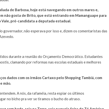
i aliada de Barbosa, hoje está navegando em outros mares e,
ém não gosta de Brito, que está entrando em Mamanguape para
do Vale, pré-candidata a deputada estadual.
do governador, não esperava por isso e, dizem os comentaristas das
Azevedo.
entidos durante a reunião do Orçamento Democrático. Estudantes
 hostis, clamando por reformas nas escolas estaduais e melhores
aços dados com os irmãos Cartaxo pelo Shopping Tambiá, com
de mão.
entendem. A nós, da rafaméia, resta espiar os últimos
gar no bicho pra ver se tiramos o bucho do atraso.
scuz com bode, seja na Torre, seja naquela feira do Zé Américo