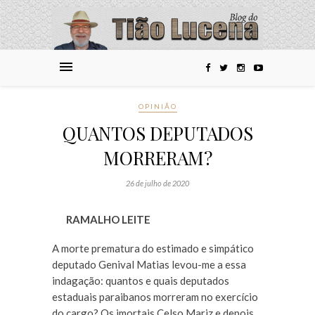
OPINIÃO
QUANTOS DEPUTADOS
MORRERAM?
26 de julho de 2020
RAMALHO LEITE
A morte prematura do estimado e simpático
deputado Genival Matias levou-me a essa
indagação: quantos e quais deputados
estaduais paraibanos morreram no exercício
do cargo? Os imortais Celso Mariz e depois