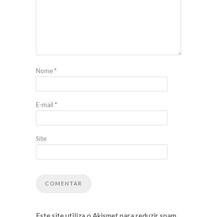
Nome
*
E-mail
*
Site
Este site utiliza o Akismet para reduzir spam.