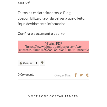
eletiva”.
Feitos os esclarecimentos, o Blog
dosponibiliza o teor da Lei para que o leitor
fique devidamente informado:
Confira o documento abaixo:
Missing PDF
"https://www.blogdotiaolucena.com/wp-
content/uploads/2020/10/14041_texto_integral.pdf".
Gostar
1
0 Comments
Compartilhe:
VOCÊ PODE GOSTAR TAMBÉM