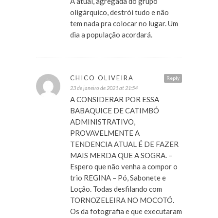
A atual, agregada do grupo
oligárquico, destrói tudo e não
tem nada pra colocar no lugar. Um
dia a população acordará.
CHICO OLIVEIRA
Reply
23 de janeiro de 2021 at 21:54
A CONSIDERAR POR ESSA
BABAQUICE DE CATIMBÓ
ADMINISTRATIVO,
PROVAVELMENTE A
TENDENCIA ATUAL É DE FAZER
MAIS MERDA QUE A SOGRA. –
Espero que não venha a compor o
trio REGINA – Pó, Sabonete e
Loção. Todas desfilando com
TORNOZELEIRA NO MOCOTÓ.
Os da fotografia e que executaram