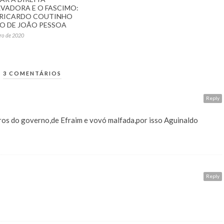
VADORA E O FASCIMO:
 RICARDO COUTINHO
TO DE JOÃO PESSOA
ro de 2020
3 COMENTÁRIOS
Reply
iros do governo,de Efraim e vovó malfada,por isso Aguinaldo
Reply