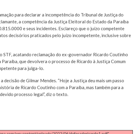
amação para declarar a incompetência do Tribunal de Justiça do
clamante, a competência da Justiça Eleitoral do Estado da Paraíba
.815.0000 e seus incidentes. Esclareço que o juízo competente
tos decisórios praticados pelo juízo incompetente, inclusive sobre
do STF, acatando reclamação do ex-governador Ricardo Coutinho
da Paraíba, que devolvera o processo de Ricardo à Justiça Comum
mpetente para julga-lo.
 a decisão de Gilmar Mendes. “Hoje a Justiça deu mais um passo
história de Ricardo Coutinho com a Paraíba, mas também para a
evido processo legal”, diz o texto.
cena.com/wp-content/uploads/2022/06/defesadericardo1.pdf".