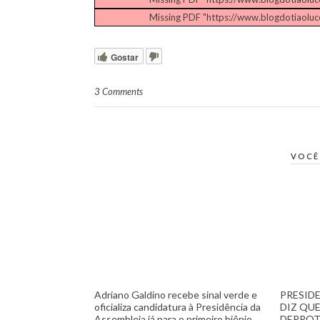
Missing PDF "https://www.blogdotiaolu
Gostar
3 Comments
VOCÊ
Adriano Galdino recebe sinal verde e
PRESID
oficializa candidatura à Presidência da
DIZ QU
Assembleia já para o primeiro biênio
DERROT