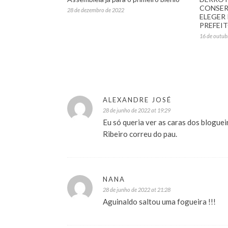
CONSER
28 de dezembro de 2022
ELEGER
PREFEI
16 de outub
ALEXANDRE JOSÉ
28 de junho de 2022 at 19:29
Eu só queria ver as caras dos blogue
Ribeiro correu do pau.
NANA
28 de junho de 2022 at 21:28
Aguinaldo saltou uma fogueira !!!