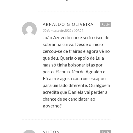
ARNALDO G OLIVEIRA
Reply
30 de março de 2022 at 09:59
João Azevedo corre serio risco de
sobrar na curva. Desde o início
cercou-se de traíras e agora vê no
que deu. Queria o apoio de Lula
mas só tinha bolsonaristas por
perto. Ficou refém de Agnaldo e
Efraim e agora cada um escapou
para um lado diferente. Ou alguém
acredita que Daniela vai perder a
chance de se candidatar ao
governo?
NILTON
Reply