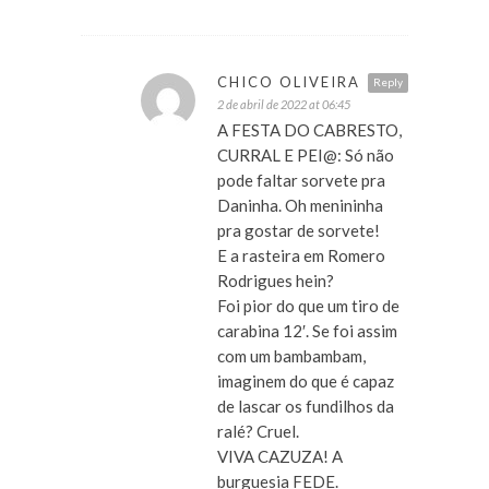
CHICO OLIVEIRA
Reply
2 de abril de 2022 at 06:45
A FESTA DO CABRESTO,
CURRAL E PEI@: Só não
pode faltar sorvete pra
Daninha. Oh menininha
pra gostar de sorvete!
E a rasteira em Romero
Rodrigues hein?
Foi pior do que um tiro de
carabina 12′. Se foi assim
com um bambambam,
imaginem do que é capaz
de lascar os fundilhos da
ralé? Cruel.
VIVA CAZUZA! A
burguesia FEDE.