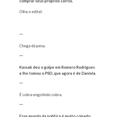
comprar seus próprios carros.
Olha o edital:
**
Chega dá pena.
**
Kassab deu o golpe em Romero Rodrigues
e lhe tomou o PSD, que agora é de Daniela.
**
É cobra engolindo cobra.
**
Esse mundo da política é muito coisado