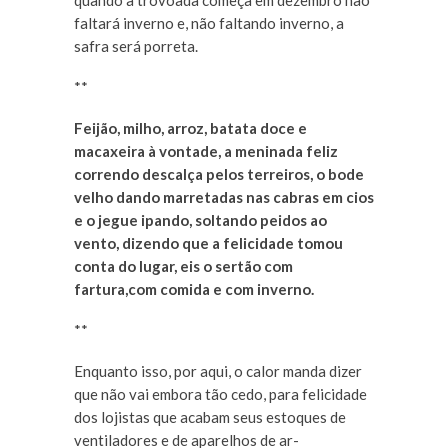
quando a trovoada começa em dezembro não
faltará inverno e, não faltando inverno, a
safra será porreta.
**
Feijão, milho, arroz, batata doce e
macaxeira à vontade, a meninada feliz
correndo descalça pelos terreiros, o bode
velho dando marretadas nas cabras em cios
e o jegue ipando, soltando peidos ao
vento, dizendo que a felicidade tomou
conta do lugar, eis o sertão com
fartura,com comida e com inverno.
**
Enquanto isso, por aqui, o calor manda dizer
que não vai embora tão cedo, para felicidade
dos lojistas que acabam seus estoques de
ventiladores e de aparelhos de ar-