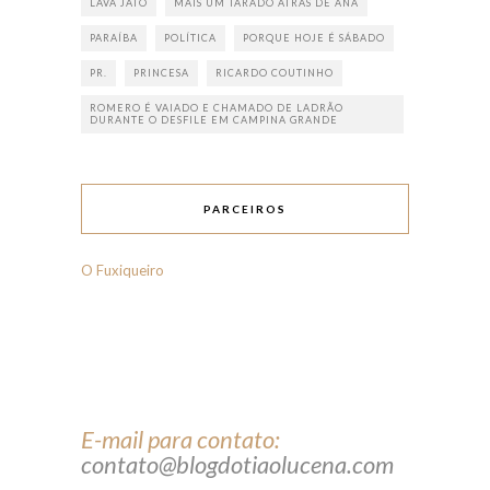
LAVA JATO
MAIS UM TARADO ATRÁS DE ANA
PARAÍBA
POLÍTICA
PORQUE HOJE É SÁBADO
PR.
PRINCESA
RICARDO COUTINHO
ROMERO É VAIADO E CHAMADO DE LADRÃO
DURANTE O DESFILE EM CAMPINA GRANDE
PARCEIROS
O Fuxiqueiro
E-mail para contato:
contato@blogdotiaolucena.com