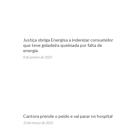
Justiça obriga Energisa a indenizar consumidor
que teve geladeira queimada por falta de
energia
8 de janeiro de 2025
Cantora prende o peido e vai parar no hospital
15 de março de 2022