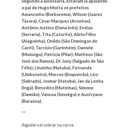
Segundo a assessoria, estavam lá apoiando
o pai de Hugo Motta os prefeitos
Amancinho (Borborema), Wilson (Juarez
Távora), César Marques (Aroeiras),
Antônio Justino (Dona Inês), Enéias
(Serraria), Tita (Caturité), Alírio Filho
(Alagoinha), Onildo (São Domingos do
Cariri), Tarcísio (Gurinhém), Daniele
(Mulungu), Patrícia (Pilar), Matheus (São
José dos Ramos), Dr. Jony (Salgado de São
Félix), Linsinho (Natuba), Fernanda
(Umbuzeiro), Marcos (Boqueirão), Léo
(Sobrado), Josmar (Itatuba), Jan da Lenha
(Ingá), Benedito (Matinhas), Simone
(Damião), Vanusa (Sossêgo) e Austryane
(Baraúna).
**
Alguém vai sobrar na curva.