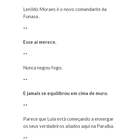
Lenildo Moraes é o novo comandante da
Funasa .
**
Esse aí merece.
**
Nunca negou fogo.
**
E jamais se equilibrou em cima de muro.
**
Parece que Lula está começando a enxergar
os seus verdadeiros aliados aqui na Paraíba.
**