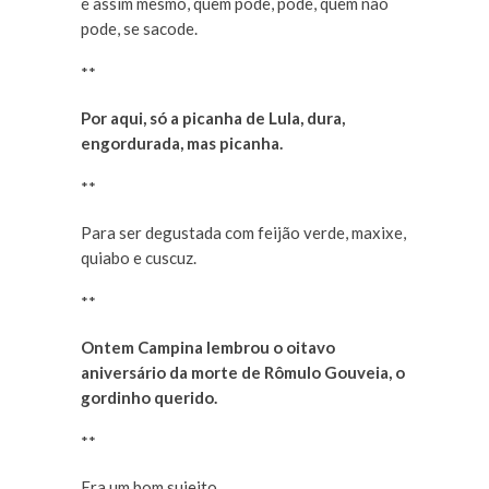
é assim mesmo, quem pode, pode, quem não
pode, se sacode.
**
Por aqui, só a picanha de Lula, dura,
engordurada, mas picanha.
**
Para ser degustada com feijão verde, maxixe,
quiabo e cuscuz.
**
Ontem Campina lembrou o oitavo
aniversário da morte de Rômulo Gouveia, o
gordinho querido.
**
Era um bom sujeito.