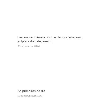
Lascou-se: Pâmela Bório é denunciada como
golpista do 8 de janeiro
18 de junho de 2024
As primeiras do dia
20 de outubro de 2020