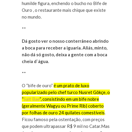
humilde figura, enchendo o bucho no Bife de
Ouro , o restaurante mais chique que existe
no mundo.
**
Dá gosto ver o nosso conterrâneo abrindo
a boca para receber a iguaria. Aliás, minto,
não dá só gosto, deixa a gente com a boca
cheia d`água.
**
O “bife de ouro”
é um prato de luxo
popularizado pelo chef turco Nusret Gökçe, o
“
Salt Bae
“, consistindo em um bife nobre
(geralmente Wagyu ou Prime Rib) coberto
por folhas de ouro 24 quilates comestíveis
.
Ficou famoso pela ostentação, com preços
que podem ultrapassar R$ 9 mil no Catar.
Mas