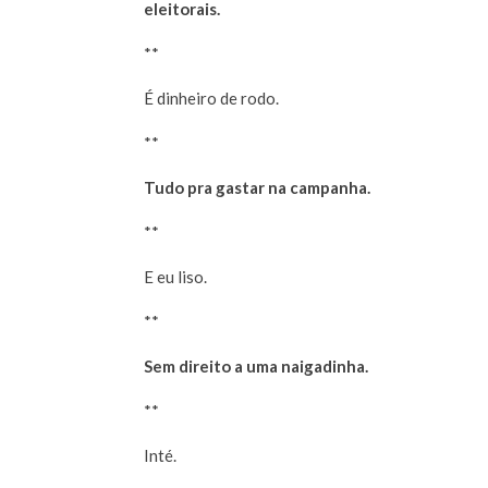
eleitorais.
**
É dinheiro de rodo.
**
Tudo pra gastar na campanha.
**
E eu liso.
**
Sem direito a uma naigadinha.
**
Inté.