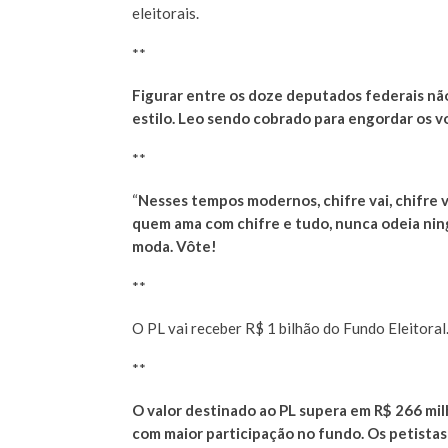
eleitorais.
**
Figurar entre os doze deputados federais não
estilo. Leo sendo cobrado para engordar os v
**
“
Nesses tempos modernos, chifre vai, chifre
quem ama com chifre e tudo, nunca odeia ningu
moda. Vôte!
**
O PL vai receber R$ 1 bilhão do Fundo Eleitoral
**
O valor destinado ao PL supera em R$ 266 mi
com maior participação no fundo. Os petistas