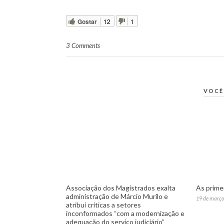
Gostar
12
1
3 Comments
VOCÊ
Associação dos Magistrados exalta
As primei
administração de Márcio Murilo e
19 de março
atribui críticas a setores
inconformados “com a modernização e
adequação do serviço judiciário”