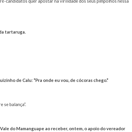
ré-candidatos quer apostar na virilidade dos seus pimpolhos nessa
da tartaruga.
izinho de Calu: “Pra onde eu vou, de cócoras chego.”
e se balança”.
o Vale do Mamanguape ao receber, ontem, o apoio do vereador