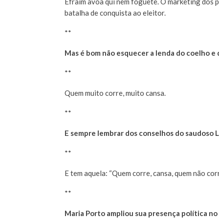
Efraim avoa qui nem foguete. O marketing dos p
batalha de conquista ao eleitor.
**
Mas é bom não esquecer a lenda do coelho e 
**
Quem muito corre, muito cansa.
**
E sempre lembrar dos conselhos do saudoso Lu
**
E tem aquela: “Quem corre, cansa, quem não corr
**
Maria Porto ampliou sua presença política n