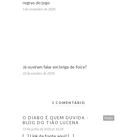
regras do jogo
5 de novembro de 2020
Já ouviram falar em briga de foice?
22 de outubro de 2018
1 COMENTÁRIO
O DIABO É QUEM DUVIDA -
Reply
BLOG DO TIÃO LUCENA
15 de junho de 2026 at 16:28
[…] Link da fonte aqui! […]