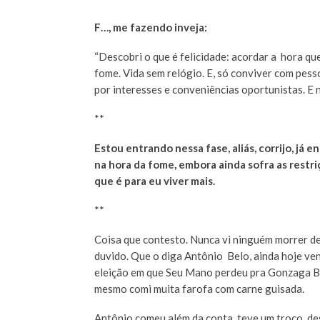
F…, me fazendo inveja:
“Descobri o que é felicidade: acordar a hora qu
fome. Vida sem relógio. E, só conviver com pes
por interesses e conveniências oportunistas. E 
**
Estou entrando nessa fase, aliás, corrijo, já
na hora da fome, embora ainda sofra as restr
que é para eu viver mais.
**
Coisa que contesto. Nunca vi ninguém morrer de
duvido. Que o diga Antônio Belo, ainda hoje ve
eleição em que Seu Mano perdeu pra Gonzaga Be
mesmo comi muita farofa com carne guisada.
Antônio comeu além da conta, teve um troço, de