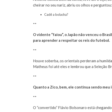
cheirar no seu nariz, abriu os olhos e perguntou:
Cadê a bolacha?
**
O vidente “faiou”, o Japão não venceu o Brasi
para aprender a respeitar os reis do futebol.
**
Houve soberba, os orientais perderam a humildad
Matheus foi até eles e lembrou que a Seleção Bra
**
Quanto a Zico, bem, ele continua sendo meu id
**
O “convertido” Flávio Bolsonaro está chegando,