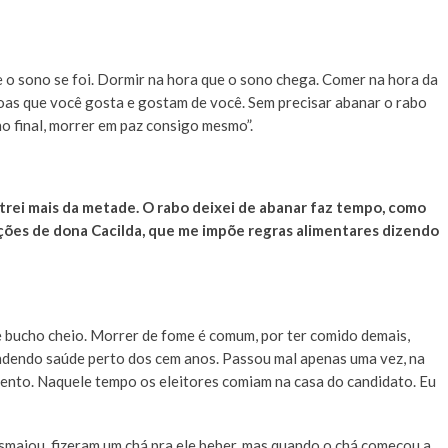
e o sono se foi. Dormir na hora que o sono chega. Comer na hora da
soas que você gosta e gostam de você. Sem precisar abanar o rabo
no final, morrer em paz consigo mesmo”.
 entrei mais da metade. O rabo deixei de abanar faz tempo, como
ições de dona Cacilda, que me impõe regras alimentares dizendo
 bucho cheio. Morrer de fome é comum, por ter comido demais,
ndendo saúde perto dos cem anos. Passou mal apenas uma vez, na
nto. Naquele tempo os eleitores comiam na casa do candidato. Eu
smaiou, fizeram um chá pra ele beber, mas quando o chá começou a