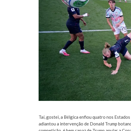
Taí, gostei, a Bélgica enfiou quatro nos Estado
adiantou a intervenção de Donald Trump botando 
competição, é bem capaz de Trump anular a Copa 