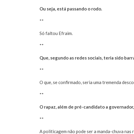
Ou seja, está passando o rodo.
**
Só faltou Efraim.
**
Que, segundo as redes sociais, teria sido ba
**
O que, se confirmado, seria uma tremenda desco
**
O rapaz, além de pré-candidato a governador,
**
A politicagem não pode ser a manda-chuva nas r