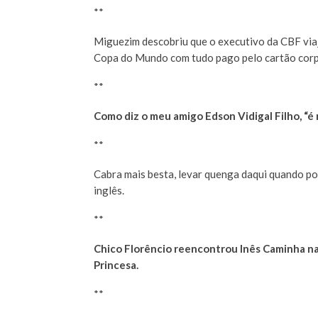
**
Miguezim descobriu que o executivo da CBF viaj
Copa do Mundo com tudo pago pelo cartão corpo
**
Como diz o meu amigo Edson Vidigal Filho, “é 
**
Cabra mais besta, levar quenga daqui quando p
inglês.
**
Chico Florêncio reencontrou Inês Caminha na
Princesa.
**