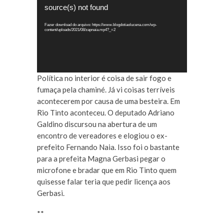
de
source(s) not found
vídeo
Fazer download do arquivo: https://www.blogdotiaolucena.com/wp-
content/uploads/2021/08/zapnaia.mp4?_=2
Política no interior é coisa de sair fogo e
fumaça pela chaminé. Já vi coisas terríveis
acontecerem por causa de uma besteira. Em
Rio Tinto aconteceu. O deputado Adriano
Galdino discursou na abertura de um
encontro de vereadores e elogiou o ex-
prefeito Fernando Naia. Isso foi o bastante
para a prefeita Magna Gerbasi pegar o
microfone e bradar que em Rio Tinto quem
quisesse falar teria que pedir licença aos
Gerbasi.
**