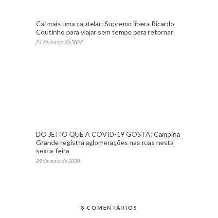
Cai mais uma cautelar: Supremo libera Ricardo
Coutinho para viajar sem tempo para retornar
21 de março de 2022
DO JEITO QUE A COVID-19 GOSTA: Campina
Grande registra aglomerações nas ruas nesta
sexta-feira
29 de maio de 2020
8 COMENTÁRIOS