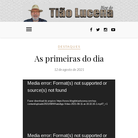
DESTAQUES
As primeiras do dia
12 de agosto de 2021
Tocador
Media error: Format(s) not supported or
de
source(s) not found
vídeo
Fazer download do arquivo: https://www.blogdotiaolucena.com/wp-
content/uploads/2021/08/WhatsApp-Video-2021-08-11-at-16.32.16-1.mp4?_=1
Tocador
Media error: Format(s) not supported or