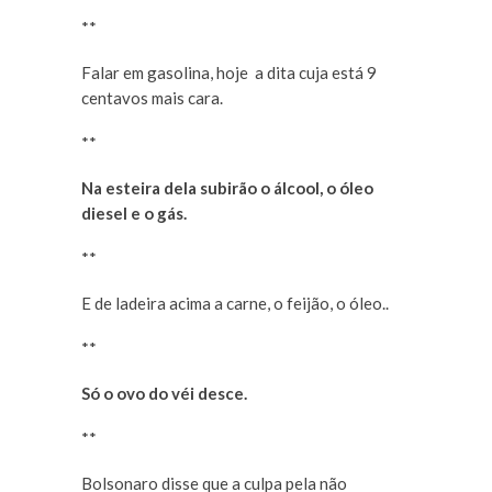
**
Falar em gasolina, hoje a dita cuja está 9
centavos mais cara.
**
Na esteira dela subirão o álcool, o óleo
diesel e o gás.
**
E de ladeira acima a carne, o feijão, o óleo..
**
Só o ovo do véi desce.
**
Bolsonaro disse que a culpa pela não