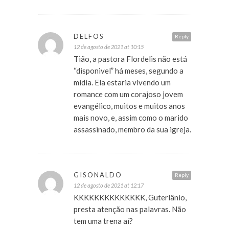
DELFOS
Reply
12 de agosto de 2021 at 10:15
Tião, a pastora Flordelis não está
“disponivel” há meses, segundo a
mídia. Ela estaria vivendo um
romance com um corajoso jovem
evangélico, muitos e muitos anos
mais novo, e, assim como o marido
assassinado, membro da sua igreja.
GISONALDO
Reply
12 de agosto de 2021 at 12:17
KKKKKKKKKKKKKK, Guterlânio,
presta atenção nas palavras. Não
tem uma trena aí?