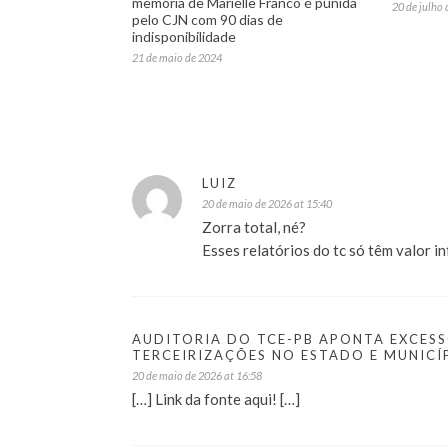
memória de Marielle Franco é punida
20 de julho
pelo CJN com 90 dias de
indisponibilidade
21 de maio de 2024
LUIZ
20 de maio de 2026 at 15:40
Zorra total, né?
Esses relatórios do tc só têm valor i
AUDITORIA DO TCE-PB APONTA EXCES
TERCEIRIZAÇÕES NO ESTADO E MUNICÍ
20 de maio de 2026 at 16:58
[…] Link da fonte aqui! […]