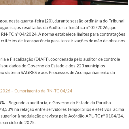
ou, nesta quarta-feira (20), durante sessão ordinária do Tribunal
Nogueira, os resultados da Auditoria Temática nº 02/2026, que
RN-TC nº 04/2024. A norma estabelece limites para contratações
 critérios de transparência para terceirizações de mão de obra nos
ria e Fiscalização (DIAFI), coordenada pelo auditor de controle
lisou dados do Governo do Estado e dos 223 municípios
s ao sistema SAGRES e aos Processos de Acompanhamento da
2/2026 – Cumprimento da RN-TC 04/24
,5%
– Segundo a auditoria, o Governo do Estado da Paraíba
8,53% na relação entre servidores temporários e efetivos, acima
m superior à modulação prevista pelo Acórdão APL-TC nº 0104/24,
exercício de 2025.