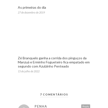
As primeiras do dia
27 de dezembro de 2019
Zé Branquelo ganha a corrida dos pinguços da
Manzuá e Erminho Fogueteiro fica empatado em
segundo com Azulzinho Penteado
15 de julho de 2022
7 COMENTÁRIOS
PENHA
Reply