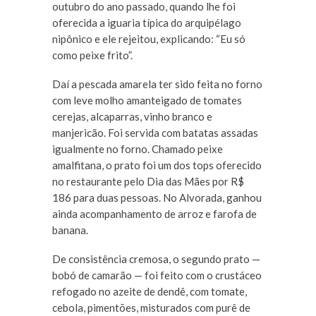
outubro do ano passado, quando lhe foi
oferecida a iguaria típica do arquipélago
nipônico e ele rejeitou, explicando: “Eu só
como peixe frito”.
Daí a pescada amarela ter sido feita no forno
com leve molho amanteigado de tomates
cerejas, alcaparras, vinho branco e
manjericão. Foi servida com batatas assadas
igualmente no forno. Chamado peixe
amalfitana, o prato foi um dos tops oferecido
no restaurante pelo Dia das Mães por R$
186 para duas pessoas. No Alvorada, ganhou
ainda acompanhamento de arroz e farofa de
banana.
De consistência cremosa, o segundo prato —
bobó de camarão — foi feito com o crustáceo
refogado no azeite de dendê, com tomate,
cebola, pimentões, misturados com purê de