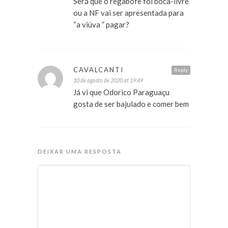
Será que o regabofe foi boca-livre
ou a NF vai ser apresentada para
“a viúva ” pagar?
CAVALCANTI
Reply
10 de agosto de 2020 at 19:49
Já vi que Odorico Paraguaçu
gosta de ser bajulado e comer bem
DEIXAR UMA RESPOSTA