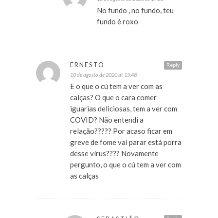
No fundo , no fundo, teu
fundo é roxo
ERNESTO
Reply
10 de agosto de 2020 at 15:48
E o que o cú tem a ver com as
calças? O que o cara comer
iguarias deliciosas, tem a ver com
COVID? Não entendi a
relação????? Por acaso ficar em
greve de fome vai parar está porra
desse vírus???? Novamente
pergunto, o que o cú tem a ver com
as calças