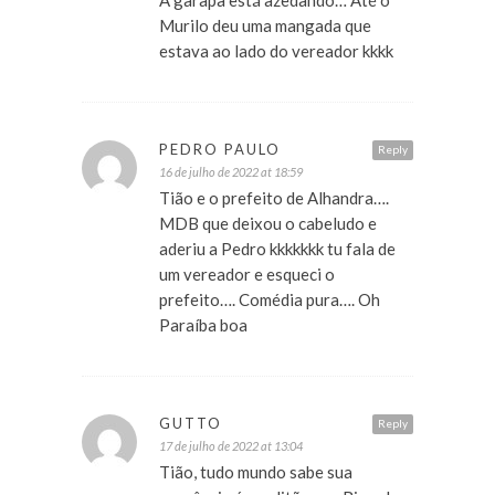
A garapa está azedando… Até o
Murilo deu uma mangada que
estava ao lado do vereador kkkk
PEDRO PAULO
Reply
16 de julho de 2022 at 18:59
Tião e o prefeito de Alhandra….
MDB que deixou o cabeludo e
aderiu a Pedro kkkkkkk tu fala de
um vereador e esqueci o
prefeito…. Comédia pura…. Oh
Paraíba boa
GUTTO
Reply
17 de julho de 2022 at 13:04
Tião, tudo mundo sabe sua