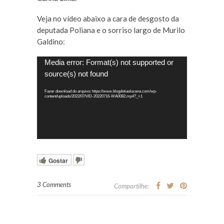
Veja no vídeo abaixo a cara de desgosto da
deputada Poliana e o sorriso largo de Murilo
Galdino:
Tocador
Media error: Format(s) not supported or
de
source(s) not found
vídeo
Fazer download do arquivo: https://www.blogdotiaolucena.com/wp-
content/uploads/2022/07/VID-20220716-WA0082.mp4?_=1
Gostar
3 Comments
Compartilhe: