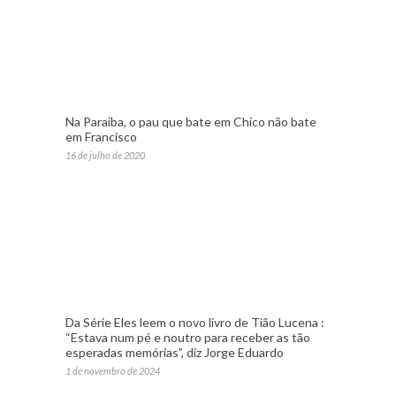
Na Paraíba, o pau que bate em Chico não bate
em Francisco
16 de julho de 2020
Da Série Eles leem o novo livro de Tião Lucena :
“Estava num pé e noutro para receber as tão
esperadas memórias”, diz Jorge Eduardo
1 de novembro de 2024