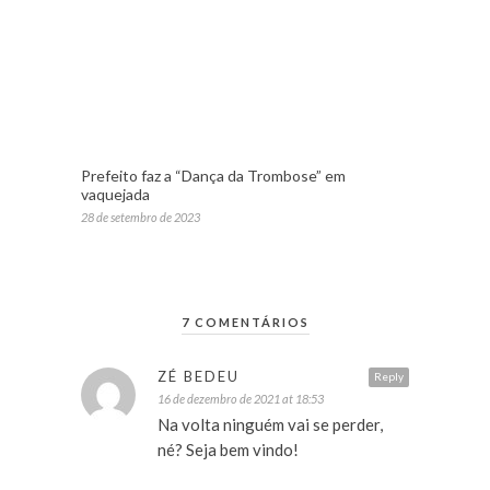
Prefeito faz a “Dança da Trombose” em
vaquejada
28 de setembro de 2023
7 COMENTÁRIOS
ZÉ BEDEU
Reply
16 de dezembro de 2021 at 18:53
Na volta ninguém vai se perder,
né? Seja bem vindo!