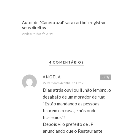
Autor de “Caneta azul” vai a cartório registrar
seus direitos
29 de outubro de 2019
4 COMENTÁRIOS
ANGELA
Reply
22 de março de 2020 at 17:59
Dias atrás ouvi ou li , não lembro, o
desabafo de um morador de rua:
“Estão mandando as pessoas
ficarem em casa, e nós onde
ficsremos”?
Depois vi o prefeito de JP
anunciando que o Restaurante