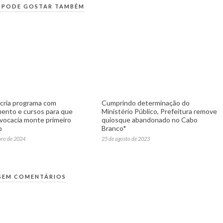
 PODE GOSTAR TAMBÉM
 cria programa com
Cumprindo determinação do
mento e cursos para que
Ministério Público, Prefeitura remove
vocacia monte primeiro
quiosque abandonado no Cabo
o
Branco*
bro de 2024
25 de agosto de 2023
SEM COMENTÁRIOS