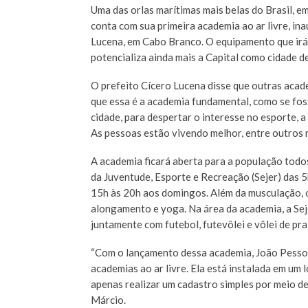
Uma das orlas marítimas mais belas do Brasil, 
conta com sua primeira academia ao ar livre, in
Lucena, em Cabo Branco. O equipamento que irá se
potencializa ainda mais a Capital como cidade de
O prefeito Cícero Lucena disse que outras acad
que essa é a academia fundamental, como se fos
cidade, para despertar o interesse no esporte, a
As pessoas estão vivendo melhor, entre outros mo
A academia ficará aberta para a população todos
da Juventude, Esporte e Recreação (Sejer) das 5
15h às 20h aos domingos. Além da musculação, o
alongamento e yoga. Na área da academia, a Sej
juntamente com futebol, futevôlei e vôlei de pra
“Com o lançamento dessa academia, João Pessoa
academias ao ar livre. Ela está instalada em um l
apenas realizar um cadastro simples por meio de
Márcio.