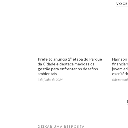
VOCÊ
Prefeito anuncia 2ª etapa do Parque
Harrison
da Cidade e destaca medidas da
financia
gestão para enfrentar os desafios
jovem ad
ambientais
escritóri
3 de junho de 2024
6 de novem
DEIXAR UMA RESPOSTA