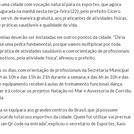
em uma cidade com vocação natural para os esportes, que agora
augurada na manhã nesta terça-feira (22), pelo prefeito Cícero
rvir, de maneira gratuita, aos praticantes de atividades físicas,
 práticas saudáveis e qualidade de vida.
emias deverão ser instaladas em outros pontos da cidade. “Diria
se uma pedra fundamental, porque vamos multiplicar por toda
 prática de atividades saudáveis e com orientação de profissionais.
tivos, pela atividade física”, afirmou o prefeito.
 os dias, com orientação de profissionais da Secretaria Municipal
h às 10h e das 15h às 21h durante a semana, e das 6h às 10h e das
 equipamento receberá aulas de treinamento funcional, dança,
er irá colocar os projetos Natação no Mar e Assessoria de Corrida,
ia.
 se equipara aos grandes centros do Brasil, que já possuem
ocal de total uso esportivo da cidade. Quem for utilizar vai precisar
 um Qr code na entrada”, explicou o secretário de Esportes, Kaio