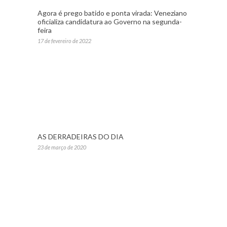
Agora é prego batido e ponta virada: Veneziano
oficializa candidatura ao Governo na segunda-
feira
17 de fevereiro de 2022
AS DERRADEIRAS DO DIA
23 de março de 2020