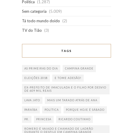
Política
(1.287)
Sem categoria
(5.009)
Tá todo mundo doido
(2)
TV do Tião
(3)
TAGS
AS PRIMEIRAS DO DIA
CAMPINA GRANDE
ELEIÇÕES 2018
E TOME ADESÃO!
EX-PREFEITO DE IMACULADA E O FILHO POR DESVIO
DE 609 MIL REAIS
LAVA JATO
MAIS UM TARADO ATRÁS DE ANA
PARAÍBA
POLÍTICA
PORQUE HOJE É SÁBADO
PR.
PRINCESA
RICARDO COUTINHO
ROMERO É VAIADO E CHAMADO DE LADRÃO
DURANTE O DESFILE EM CAMPINA GRANDE