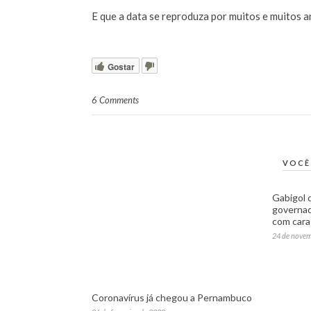
E que a data se reproduza por muitos e muitos a
Gostar
6 Comments
VOCÊ
Gabigol 
governad
com cara
24 de nove
Coronavírus já chegou a Pernambuco