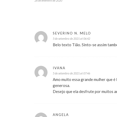
26 de fevereiro de 2020
SEVERINO N. MELO
5 de setembro de 2021 at 06:42
Belo texto Tião. Sinto-se assim tamb
IVANA
5 de setembro de 2021 at 07:46
Amo muito essa grande mulher que é I
generosa.
Desejo que ela desfrute por muitos a
ANGELA