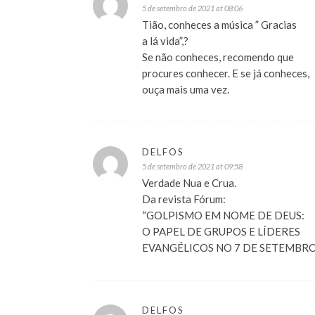
5 de setembro de 2021 at 08:06
Tião, conheces a música ” Gracias
a lá vida”,?
Se não conheces, recomendo que
procures conhecer. E se já conheces,
ouça mais uma vez.
DELFOS
5 de setembro de 2021 at 09:58
Verdade Nua e Crua.
Da revista Fórum:
“GOLPISMO EM NOME DE DEUS:
O PAPEL DE GRUPOS E LÍDERES
EVANGÉLICOS NO 7 DE SETEMBRO
DELFOS