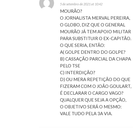
5 de setembro de 2021 at 10:42
MOURÃO?
O JORNALISTA MERVAL PEREIRA,
O GLOBO, DIZ QUE O GENERAL
MOURÃO JÁ TEM APOIO MILITAR
PARA SUBSTITUIR O EX-CAPITÃO.
O QUE SERIA, ENTÃO:
A( GOLPE DENTRO DO GOLPE?
B) CASSAÇÃO PARCIAL DA CHAPA
PELO TSE
C) INTERDIÇÃO?
D) OU MERA REPETIÇÃO DO QUE
FIZERAM COM O JOÃO GOULART,
É DECLARAR O CARGO VAGO?
QUALQUER QUE SEJA A OPÇÃO,
O OBJETIVO SERÁ O MESMO:
VALE TUDO PELA 3A VIA.