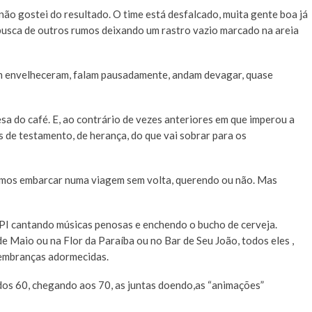
ão gostei do resultado. O time está desfalcado, muita gente boa já
 busca de outros rumos deixando um rastro vazio marcado na areia
am envelheceram, falam pausadamente, andam devagar, quase
 do café. E, ao contrário de vezes anteriores em que imperou a
os de testamento, de herança, do que vai sobrar para os
amos embarcar numa viagem sem volta, querendo ou não. Mas
PI cantando músicas penosas e enchendo o bucho de cerveja.
de Maio ou na Flor da Paraíba ou no Bar de Seu João, todos eles ,
 lembranças adormecidas.
dos 60, chegando aos 70, as juntas doendo,as “animações”