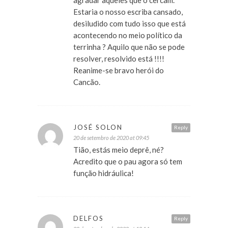
agradar aqueles que o cercam.
Estaria o nosso escriba cansado,
desiludido com tudo isso que está
acontecendo no meio político da
terrinha ? Aquilo que não se pode
resolver, resolvido está !!!!
Reanime-se bravo herói do
Cancão.
JOSÉ SOLON
Reply
20 de setembro de 2020 at 09:45
Tião, estás meio deprê, né?
Acredito que o pau agora só tem
função hidráulica!
DELFOS
Reply