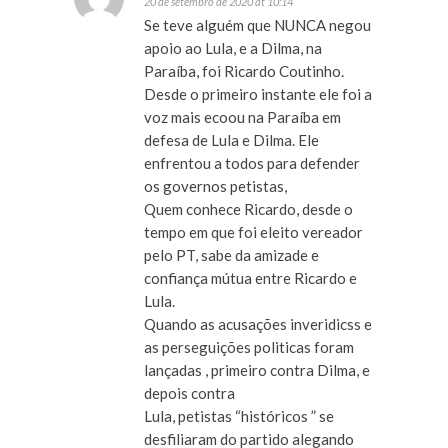
20 de setembro de 2020 at 10:14
Se teve alguém que NUNCA negou
apoio ao Lula, e a Dilma, na
Paraíba, foi Ricardo Coutinho.
Desde o primeiro instante ele foi a
voz mais ecoou na Paraíba em
defesa de Lula e Dilma. Ele
enfrentou a todos para defender
os governos petistas,
Quem conhece Ricardo, desde o
tempo em que foi eleito vereador
pelo PT, sabe da amizade e
confiança mútua entre Ricardo e
Lula.
Quando as acusações inveridicss e
as perseguições politicas foram
lançadas , primeiro contra Dilma, e
depois contra
Lula, petistas “históricos ” se
desfiliaram do partido alegando