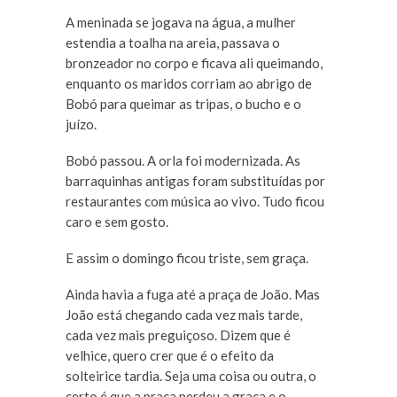
A meninada se jogava na água, a mulher
estendia a toalha na areia, passava o
bronzeador no corpo e ficava ali queimando,
enquanto os maridos corriam ao abrigo de
Bobó para queimar as tripas, o bucho e o
juízo.
Bobó passou. A orla foi modernizada. As
barraquinhas antigas foram substituídas por
restaurantes com música ao vivo. Tudo ficou
caro e sem gosto.
E assim o domingo ficou triste, sem graça.
Ainda havia a fuga até a praça de João. Mas
João está chegando cada vez mais tarde,
cada vez mais preguiçoso. Dizem que é
velhice, quero crer que é o efeito da
solteirice tardia. Seja uma coisa ou outra, o
certo é que a praça perdeu a graça e o