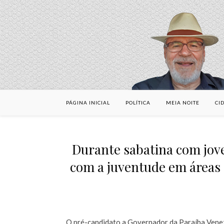
PÁGINA INICIAL
POLÍTICA
MEIA NOITE
CI
Durante sabatina com jov
com a juventude em áreas
O pré-candidato a Governador da Paraíba Venez