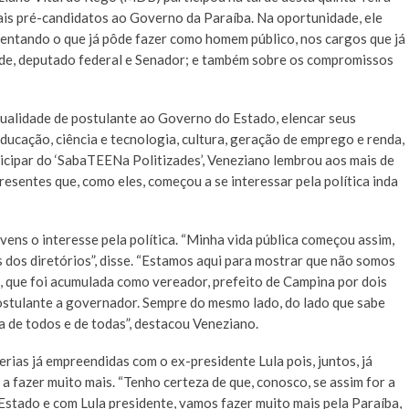
ais pré-candidatos ao Governo da Paraíba. Na oportunidade, ele
esentando o que já pôde fazer como homem público, nos cargos que já
nde, deputado federal e Senador; e também sobre os compromissos
ualidade de postulante ao Governo do Estado, elencar seus
ucação, ciência e tecnologia, cultura, geração de emprego e renda,
ticipar do ‘SabaTEENa Politizades’, Veneziano lembrou aos mais de
sentes que, como eles, começou a se interessar pela política inda
vens o interesse pela política. “Minha vida pública começou assim,
 dos diretórios”, disse. “Estamos aqui para mostrar que não somos
, que foi acumulada como vereador, prefeito de Campina por dois
ostulante a governador. Sempre do mesmo lado, do lado que sabe
a de todos e de todas”, destacou Veneziano.
rias já empreendidas com o ex-presidente Lula pois, juntos, já
a fazer muito mais. “Tenho certeza de que, conosco, se assim for a
Estado e com Lula presidente, vamos fazer muito mais pela Paraíba,