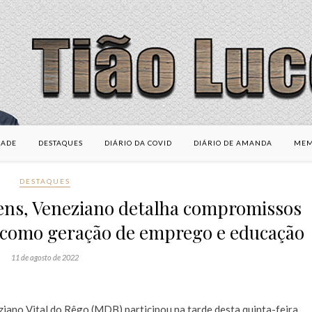
DADE
DESTAQUES
DIÁRIO DA COVID
DIÁRIO DE AMANDA
MEM
DESTAQUES
ens, Veneziano detalha compromissos
 como geração de emprego e educação
11 de agosto de 2022
iano Vital do Rêgo (MDB) participou na tarde desta quinta-feira