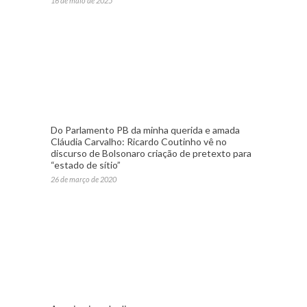
16 de maio de 2025
Do Parlamento PB da minha querida e amada
Cláudia Carvalho: Ricardo Coutinho vê no
discurso de Bolsonaro criação de pretexto para
“estado de sítio”
26 de março de 2020