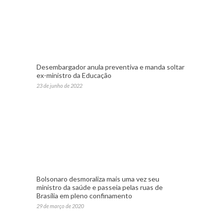
Desembargador anula preventiva e manda soltar
ex-ministro da Educação
23 de junho de 2022
Bolsonaro desmoraliza mais uma vez seu
ministro da saúde e passeia pelas ruas de
Brasília em pleno confinamento
29 de março de 2020