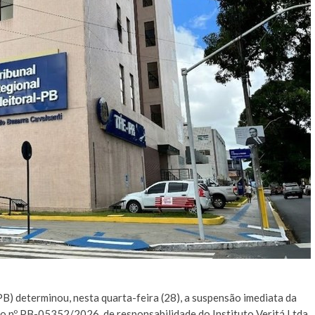
B) determinou, nesta quarta-feira (28), a suspensão imediata da
 o nº PB-05352/2026, de responsabilidade do Instituto Veritá Ltda.