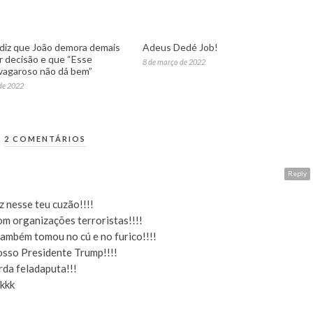
 diz que João demora demais
Adeus Dedé Job!
r decisão e que “Esse
8 de março de 2022
vagaroso não dá bem”
 de 2022
2 COMENTÁRIOS
Reply
z nesse teu cuzão!!!!
m organizações terroristas!!!!
ambém tomou no cú e no furico!!!!
osso Presidente Trump!!!!
rda feladaputa!!!
kkk