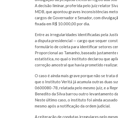
A decisão liminar, proferida pelo juiz relator S
MDB, que apontou graves inconsistências metod
cargos de Governador e Senador, com divulgação
fixada em R$ 10.000,00 por dia.
Entre as irregularidades identificadas pela Just
a disputa presidencial — cargo que sequer const
formulário de coleta para identificar setores c
Proporcional ao Tamanho, baseado justamente n
estatística, no qual o instituto declarou que apli
correção amostral que havia prometido realizar.
O caso é ainda mais grave porque não se trata 
que o Instituto Veritá já acumula outras duas s
0600080-78, relatada pelo mesmo juiz, e a Re
Benedito da Silva barrou outro levantamento d
Neste último caso, o instituto foi ainda acusad
mesmo após a notificação da ordem judicial.
A reiteração de condutas irregulares pelo mesmo