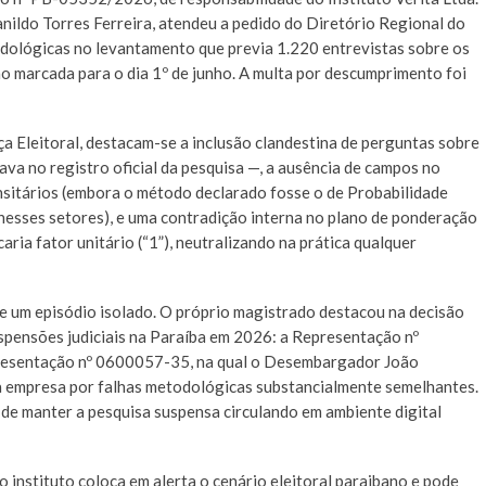
ivanildo Torres Ferreira, atendeu a pedido do Diretório Regional do
ológicas no levantamento que previa 1.220 entrevistas sobre os
 marcada para o dia 1º de junho. A multa por descumprimento foi
iça Eleitoral, destacam-se a inclusão clandestina de perguntas sobre
ava no registro oficial da pesquisa —, a ausência de campos no
ensitários (embora o método declarado fosse o de Probabilidade
esses setores), e uma contradição interna no plano de ponderação
caria fator unitário (“1”), neutralizando na prática qualquer
de um episódio isolado. O próprio magistrado destacou na decisão
uspensões judiciais na Paraíba em 2026: a Representação nº
presentação nº 0600057-35, na qual o Desembargador João
a empresa por falhas metodológicas substancialmente semelhantes.
o de manter a pesquisa suspensa circulando em ambiente digital
 instituto coloca em alerta o cenário eleitoral paraibano e pode