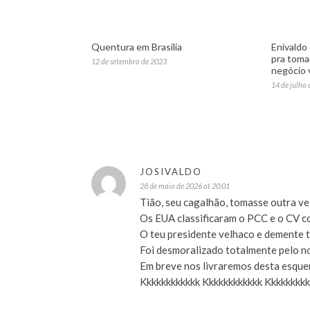
Quentura em Brasília
Enivaldo
pra toma
12 de setembro de 2023
negócio 
14 de julho
JOSIVALDO
28 de maio de 2026 at 20:01
Tião, seu cagalhão, tomasse outra ve
Os EUA classificaram o PCC e o CV co
O teu presidente velhaco e demente t
Foi desmoralizado totalmente pelo n
Em breve nos livraremos desta esque
Kkkkkkkkkkkk Kkkkkkkkkkkk Kkkkkkkkk