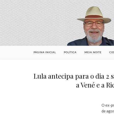
PÁGINA INICIAL
POLÍTICA
MEIA NOITE
CI
Lula antecipa para o dia 2 s
a Vené e a R
O ex-pr
de agos