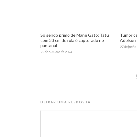
Só sendo primo de Mané Gato: Tatu
Tumor ce
com 33 cm de rola é capturado no
Adelson
pantanal
27 de junho
22 de outubro de 2024
DEIXAR UMA RESPOSTA