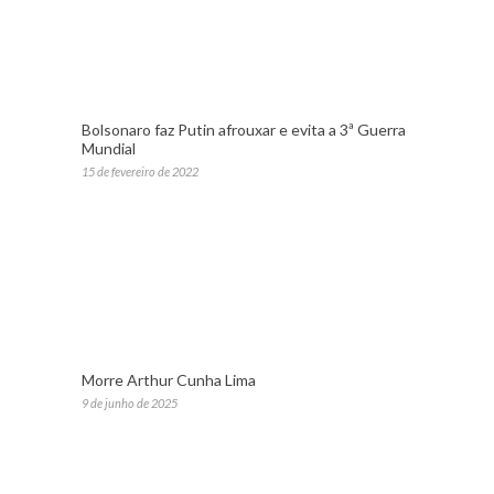
Bolsonaro faz Putin afrouxar e evita a 3ª Guerra
Mundial
15 de fevereiro de 2022
Morre Arthur Cunha Lima
9 de junho de 2025