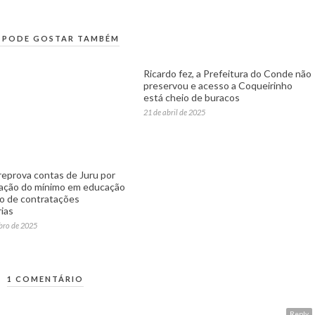
 PODE GOSTAR TAMBÉM
Ricardo fez, a Prefeitura do Conde não
preservou e acesso a Coqueirinho
está cheio de buracos
21 de abril de 2025
eprova contas de Juru por
cação do mínimo em educação
o de contratações
ias
bro de 2025
1 COMENTÁRIO
A
Reply