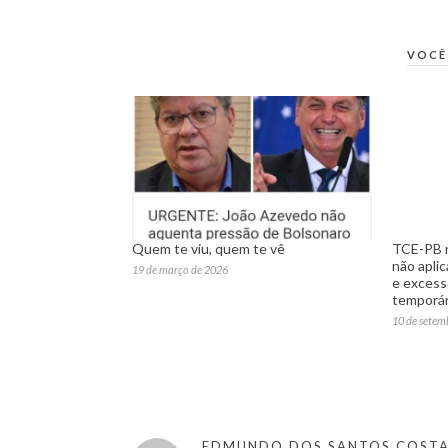
VOCÊ
Quem te viu, quem te vê
TCE-PB r
não apli
19 de março de 2026
e excess
temporár
10 de setem
EDMUNDO DOS SANTOS COST