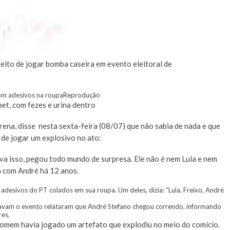
peito de jogar bomba caseira em evento eleitoral de
com adesivos na roupa
Reprodução
pet, com fezes e urina dentro
ena, disse nesta sexta-feira (08/07) que não sabia de nada e que
de jogar um explosivo no ato:
va isso, pegou todo mundo de surpresa. Ele não é nem Lula e nem
da com André há 12 anos.
adesivos do PT colados em sua roupa. Um deles, dizia: “Lula, Freixo, André
vam o evento relataram que André Stefano chegou correndo, informando
res.
omem havia jogado um artefato que explodiu no meio do comício.