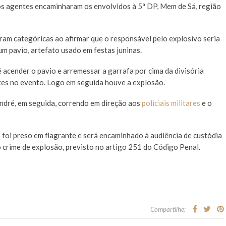
 os agentes encaminharam os envolvidos à 5ª DP, Mem de Sá, região
ram categóricas ao afirmar que o responsável pelo explosivo seria
 um pavio, artefato usado em festas juninas.
acender o pavio e arremessar a garrafa por cima da divisória
ntes no evento. Logo em seguida houve a explosão.
ndré, em seguida, correndo em direção aos
policiais militares
e o
foi preso em flagrante e será encaminhado à audiência de custódia
o crime de explosão, previsto no artigo 251 do Código Penal.
Compartilhe: