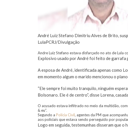
André Luiz Stefano Dimitriu Alves de Brito, sus
Lula
PCRJ/Divulgação
Andre Luiz Stefano estava disfarçado no ato de Lula 
Explosivo usado por André foi feito de garrafa 
A esposa de André, identificada apenas como Lor
em momento algum o marido mencionou o plano 
“Ele sempre foi muito tranquilo, ninguém espera
Bolsonaro. Ele é de centro”, disse Lorena, casa
O acusado estava infiltrado no meio da multidão, com 
& eu”.
Segundo a
Polícia Civil
, agentes da PM que acompanha
aos policiais que estava sendo perseguido por popula
Logo em seguida, testemunhas disseram que o h