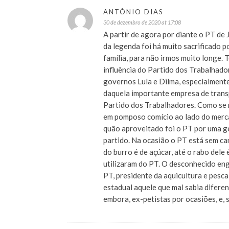
ANTÔNIO DIAS
30 de dezembro de 2020 at 17:08
A partir de agora por diante o PT de
da legenda foi há muito sacrificado p
família, para não irmos muito longe. 
influência do Partido dos Trabalhado
governos Lula e Dilma, especialment
daquela importante empresa de transp
Partido dos Trabalhadores. Como se 
em pomposo comício ao lado do merca
quão aproveitado foi o PT por uma 
partido. Na ocasião o PT está sem ca
do burro é de açúcar, até o rabo dele
utilizaram do PT. O desconhecido eng
PT, presidente da aquicultura e pesc
estadual aquele que mal sabia difere
embora, ex-petistas por ocasiões, e, 