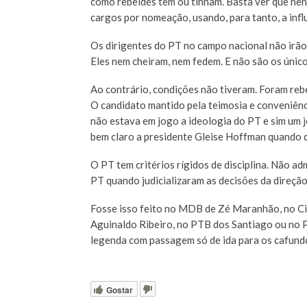
como rebeldes têm ou tinham. Basta ver que nen
cargos por nomeação, usando, para tanto, a influ
Os dirigentes do PT no campo nacional não irão 
Eles nem cheiram, nem fedem. E não são os único
Ao contrário, condições não tiveram. Foram reb
O candidato mantido pela teimosia e conveniênc
não estava em jogo a ideologia do PT e sim um
bem claro a presidente Gleise Hoffman quando d
O PT tem critérios rígidos de disciplina. Não ad
PT quando judicializaram as decisões da direção
Fosse isso feito no MDB de Zé Maranhão, no Ci
Aguinaldo Ribeiro, no PTB dos Santiago ou no 
legenda com passagem só de ida para os cafund
Gostar