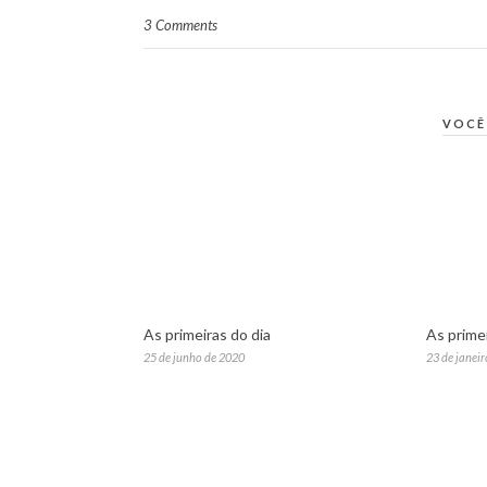
3 Comments
VOCÊ
As primeiras do dia
As primei
25 de junho de 2020
23 de janei