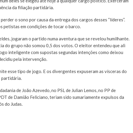
hum deles se elegeu até hoje a qualquer cargo político. Exerceram
ência da filiação partidária.
perder o sono por causa da entrega dos cargos desses “líderes”.
s petistas em condições de tocar o barco.
eldes, jogaram o partido numa aventura que se revelou humilhante.
ia do grupo não somou 0,5 dos votos. O eleitor entendeu que ali
 jogo inteligente com supostas segundas intenções como deixou
ecidiu pela intervenção.
mite esse tipo de jogo. E os divergentes expuseram as vísceras do
 partidária.
dadania de João Azevedo, no PSL de Julian Lemos, no PP de
PDT de Damião Feliciano, teriam sido sumariamente expulsos da
ós do Judas.