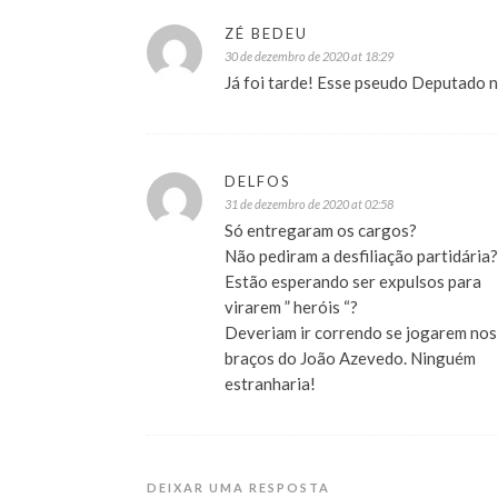
ZÉ BEDEU
30 de dezembro de 2020 at 18:29
Já foi tarde! Esse pseudo Deputado nã
DELFOS
31 de dezembro de 2020 at 02:58
Só entregaram os cargos?
Não pediram a desfiliação partidária?
Estão esperando ser expulsos para
virarem ” heróis “?
Deveriam ir correndo se jogarem nos
braços do João Azevedo. Ninguém
estranharia!
DEIXAR UMA RESPOSTA