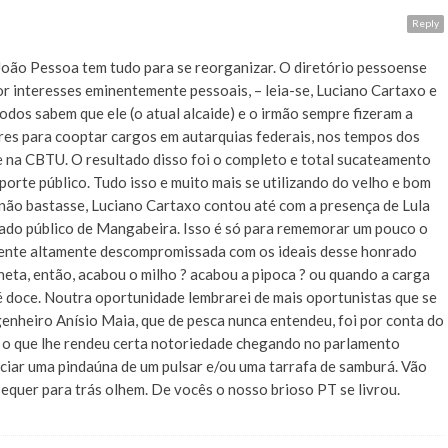
Reply
 João Pessoa tem tudo para se reorganizar. O diretório pessoense
or interesses eminentemente pessoais, – leia-se, Luciano Cartaxo e
Todos sabem que ele (o atual alcaide) e o irmão sempre fizeram a
res para cooptar cargos em autarquias federais, nos tempos dos
e na CBTU. O resultado disso foi o completo e total sucateamento
orte público. Tudo isso e muito mais se utilizando do velho e bom
não bastasse, Luciano Cartaxo contou até com a presença de Lula
do público de Mangabeira. Isso é só para rememorar um pouco o
gente altamente descompromissada com os ideais desse honrado
neta, então, acabou o milho ? acabou a pipoca ? ou quando a carga
 é doce. Noutra oportunidade lembrarei de mais oportunistas que se
enheiro Anísio Maia, que de pesca nunca entendeu, foi por conta do
a o que lhe rendeu certa notoriedade chegando no parlamento
nciar uma pindaúna de um pulsar e/ou uma tarrafa de samburá. Vão
sequer para trás olhem. De vocês o nosso brioso PT se livrou.