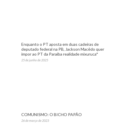
Enquanto o PT aposta em duas cadeiras de
deputado federal na PB, Jackson Macêdo quer
impor ao PT da Paraíba realidade mixuruca*
25 de junho de 2025
COMUNISMO: O BICHO PAPÃO
26 de março de 2023