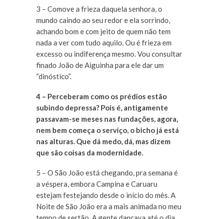
3 – Comove a frieza daquela senhora, o
mundo caindo ao seu redor e ela sorrindo,
achando bom e com jeito de quem não tem
nada a ver com tudo aquilo. Ou é frieza em
excesso ou indiferença mesmo. Vou consultar
finado João de Aiguinha para ele dar um
“dinóstico”.
4 – Perceberam como os prédios estão
subindo depressa? Pois é, antigamente
passavam-se meses nas fundações, agora,
nem bem começa o serviço, o bicho já está
nas alturas. Que dá medo, dá, mas dizem
que são coisas da modernidade.
5 – O São João está chegando, pra semana é
a véspera, embora Campina e Caruaru
estejam festejando desde o início do mês. A
Noite de São João era a mais animada no meu
tempo de sertão. A gente dançava até o dia