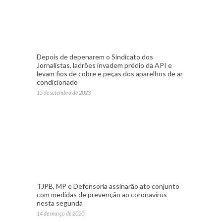
Depois de depenarem o Sindicato dos
Jornalistas, ladrões invadem prédio da API e
levam fios de cobre e peças dos aparelhos de ar
condicionado
15 de setembro de 2023
TJPB, MP e Defensoria assinarão ato conjunto
com medidas de prevenção ao coronavírus
nesta segunda
14 de março de 2020