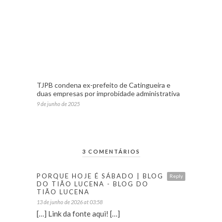
TJPB condena ex-prefeito de Catingueira e
duas empresas por improbidade administrativa
9 de junho de 2025
3 COMENTÁRIOS
PORQUE HOJE É SÁBADO | BLOG
Reply
DO TIÃO LUCENA - BLOG DO
TIÃO LUCENA
13 de junho de 2026 at 03:58
[…] Link da fonte aqui! […]