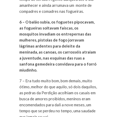
amanhecer e ainda arrumava um monte de
compadres e comadres nas fogueiras.
6 – O balão subia, os foguetes pipocavam,
as fogueiras soltavam faíscas, os
mosquitos invadiam os entrepernas das
mulheres, pistolas de fogo jorravam
lágrimas ardentes para deleite da
meninada, as canoas, os carrosséis atraiam
a juventude, nas esquinas das ruas a
sanfona gemedeira convidava para o forró
miudinho.
7 – Era tudo muito bom, bom demais, muito
ótimo, melhor do que aquilo, só dois daquilos,
as pedras da Perdição acolhiam os casais em
busca de amores proibidos, meninos eram
encomendados para dali a nove meses, um
tempo que se perdeu no tempo, uma saudade
que jamais se vai.