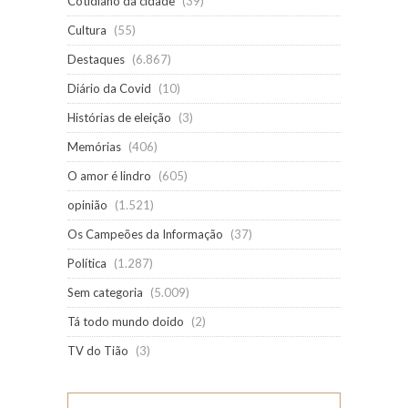
Cotidiano da cidade
(39)
Cultura
(55)
Destaques
(6.867)
Diário da Covid
(10)
Histórias de eleição
(3)
Memórias
(406)
O amor é lindro
(605)
opinião
(1.521)
Os Campeões da Informação
(37)
Política
(1.287)
Sem categoria
(5.009)
Tá todo mundo doido
(2)
TV do Tião
(3)