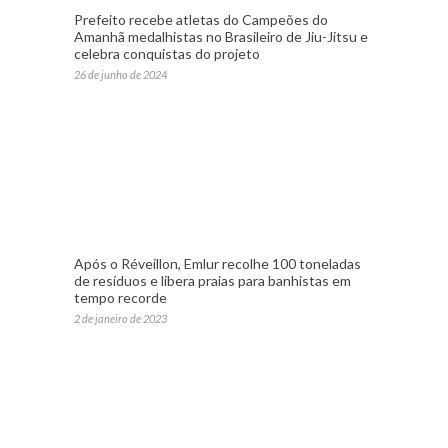
Prefeito recebe atletas do Campeões do
Amanhã medalhistas no Brasileiro de Jiu-Jitsu e
celebra conquistas do projeto
26 de junho de 2024
Após o Réveillon, Emlur recolhe 100 toneladas
de resíduos e libera praias para banhistas em
tempo recorde
2 de janeiro de 2023