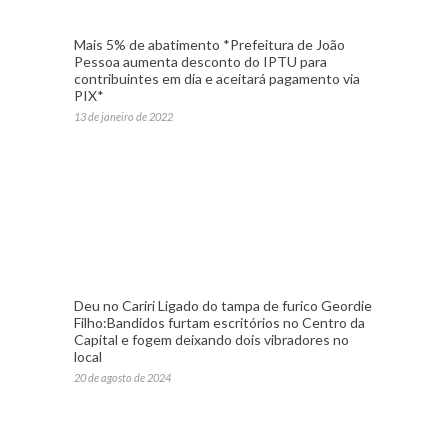
Mais 5% de abatimento *Prefeitura de João
Pessoa aumenta desconto do IPTU para
contribuintes em dia e aceitará pagamento via
PIX*
13 de janeiro de 2022
Deu no Cariri Ligado do tampa de furico Geordie
Filho:Bandidos furtam escritórios no Centro da
Capital e fogem deixando dois vibradores no
local
20 de agosto de 2024