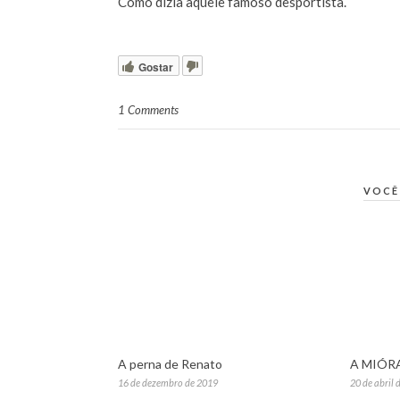
Como dizia aquele famoso desportista.
Gostar
1 Comments
VOCÊ
A perna de Renato
A MIÓR
16 de dezembro de 2019
20 de abril 