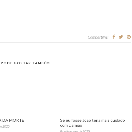
Compartilhe:
 PODE GOSTAR TAMBÉM
A DA MORTE
Se eu fosse João teria mais cuidado
com Damião
de 2020
8 de fevereiro de 2020