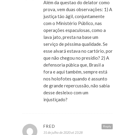
Além da questao do delator como
prova, vem duas observações: 1) A
justiça táo ágil, conjuntamente
com o Ministério Público, nas
operações espaculosas, como a
lava jato, presta na base um
serviço de péssima qualidade. Se
esse alvará estava no cartório, por
que não chegou no presídio? 2) A
defensoria púbica que, Brasil a
fora e aqui também, sempre está
nos holofotes quando é assunto
de grande repercussão, não sabia
desse desleixo com um
injustiçado?
FRED
Reply
31 de julho de 2020 at 23:28