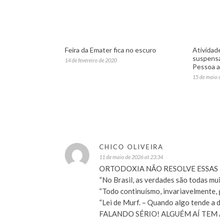
Feira da Emater fica no escuro
Atividad
suspensa
14 de fevereiro de 2020
Pessoa a
15 de maio 
CHICO OLIVEIRA
11 de maio de 2026 at 23:34
ORTODOXIA NÃO RESOLVE ESSAS
“No Brasil, as verdades são todas mui
“Todo continuísmo, invariavelmente, g
“Lei de Murf. – Quando algo tende a d
FALANDO SÉRIO! ALGUÉM AÍ TEM ALG