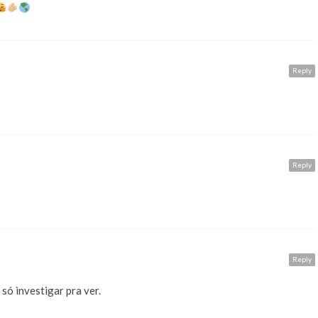
A
Reply
A
Reply
Reply
ó investigar pra ver.