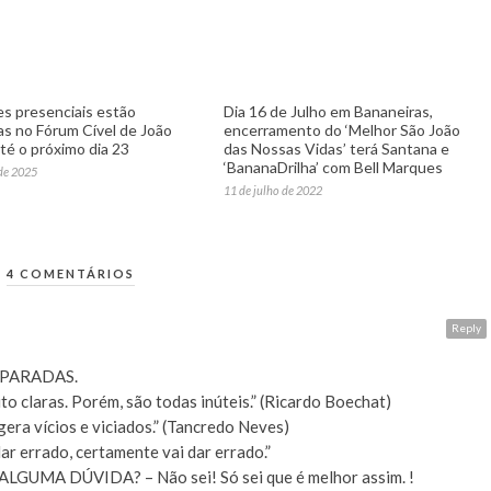
es presenciais estão
Dia 16 de Julho em Bananeiras,
s no Fórum Cível de João
encerramento do ‘Melhor São João
té o próximo dia 23
das Nossas Vidas’ terá Santana e
‘BananaDrilha’ com Bell Marques
de 2025
11 de julho de 2022
4 COMENTÁRIOS
Reply
 PARADAS.
to claras. Porém, são todas inúteis.” (Ricardo Boechat)
era vícios e viciados.” (Tancredo Neves)
ar errado, certamente vai dar errado.”
UMA DÚVIDA? – Não sei! Só sei que é melhor assim. !