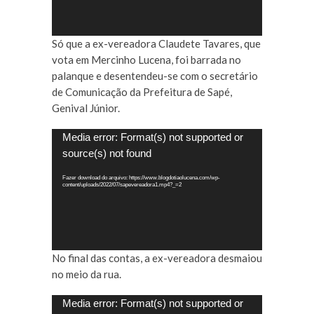
Só que a ex-vereadora Claudete Tavares, que
vota em Mercinho Lucena, foi barrada no
palanque e desentendeu-se com o secretário
de Comunicação da Prefeitura de Sapé,
Genival Júnior.
Tocador
Media error: Format(s) not supported or
de
source(s) not found
vídeo
Fazer download do arquivo: https://www.blogdotiaolucena.com/wp-
content/uploads/2022/07/sapevereadora1.mp4?_=2
No final das contas, a ex-vereadora desmaiou
no meio da rua.
Tocador
Media error: Format(s) not supported or
de