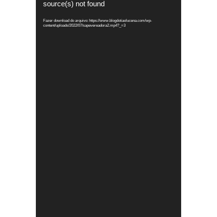
source(s) not found
vídeo
Fazer download do arquivo: https://www.blogdotiaolucena.com/wp-
content/uploads/2022/07/sapevereadora2.mp4?_=3