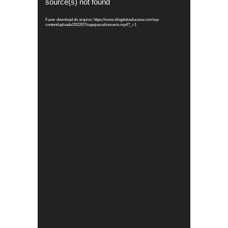
source(s) not found
vídeo
Fazer download do arquivo: https://www.blogdotiaolucena.com/wp-
content/uploads/2022/07/sapejuscelinocerto.mp4?_=1